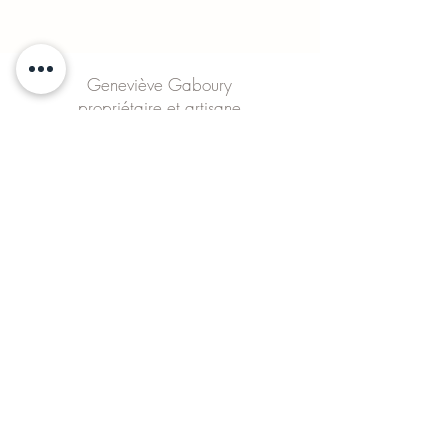
Geneviève Gaboury
propriétaire et artisane
Visite sur rendez-vous
du LUNDI au DIMANCHE